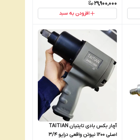
29,900,000
افزودن به سبد
آچار بکس بادی تایتیان TAITIAN
اصلی 1200 نیوتن واقعی درایو 3/4