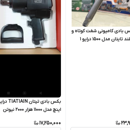
س بادی کامیونی شفت کوتاه و
شفت بلند تایتان مدل 1500 درایو 1
اینچ مدل 11000 هزار 2000 نیوتن
17,250,000
23,