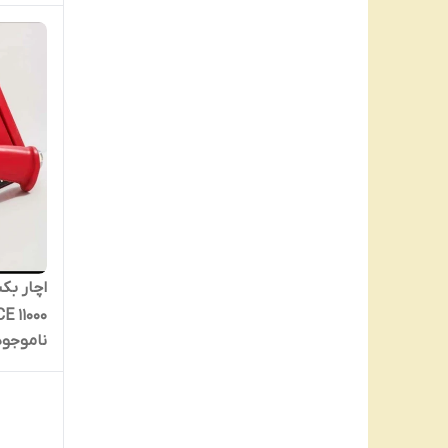
اچار بک
11000 CE
ناموجود