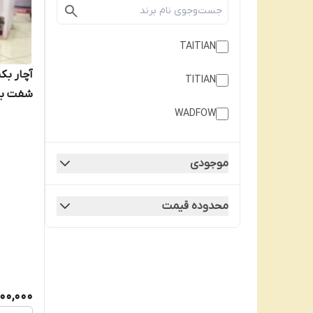
TAITIAN
آچار بک
TITIAN
WADFOW
اینچ
موجودی
محدوده قیمت
900,000