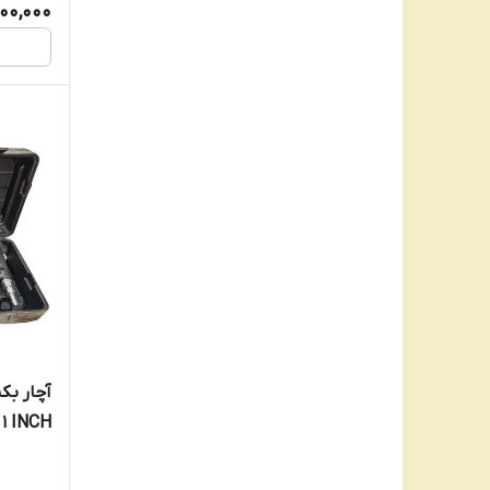
800,000
آچار بک
1 INCH