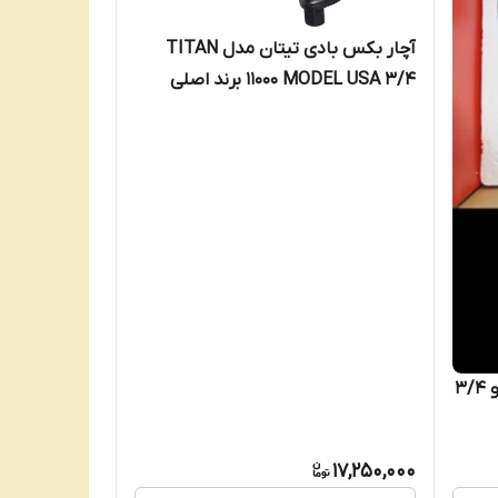
آچار بکس بادی تیتان مدل TITAN
11000 MODEL USA 3/4 برند اصلی
2200 نیوتن
بکس بادی تیتان TIATIAIN درایو 3/4
17,250,000