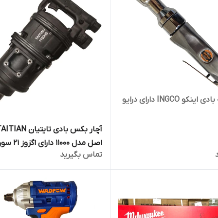
جغجغه بادی اینکو INGCO دارای درایو
آچار بکس بادی تایتیان TIAN
اصل مدل 11000 دارای اگ
تماس بگیرید
درایو 1 اینچ