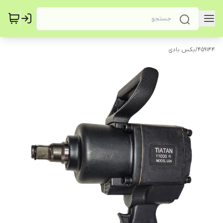
459144
/
بکس بادی