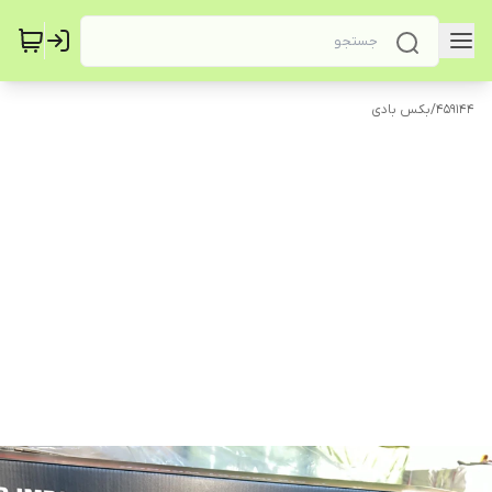
459144
/
بکس بادی