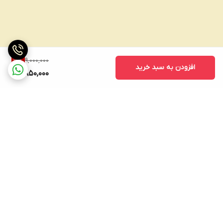
9,000,000
12
%
افزودن به سبد خرید
7,850,000
برگشت به بالا