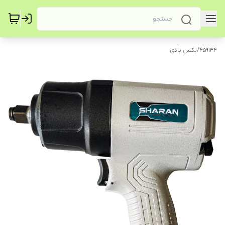
459144
/
بکس بادی