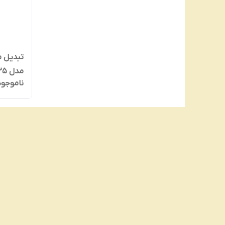
تبدیل م
مدل SRF 100-125
ناموجود