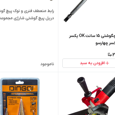
رابط منعطف فنری و نوک پیچ گو
عددی
نوک پیچگوشتی 15 سانت OK یکسر
سر چهارسو
2
افزودن به سبد
ناموجود