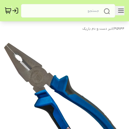
459144
/
انبر دست و دم باریک