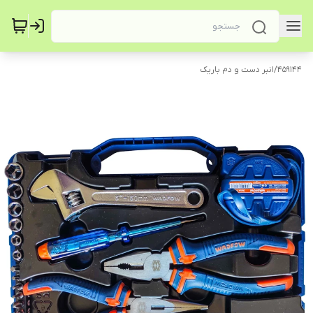
459144
/
انبر دست و دم باریک