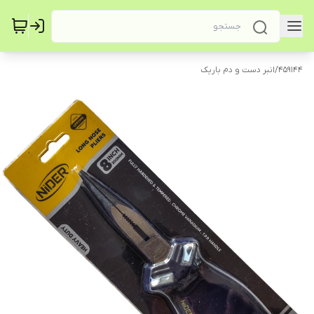
459144
/
انبر دست و دم باریک