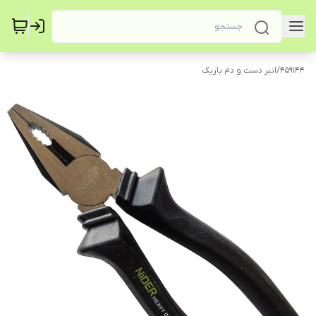
459144
/
انبر دست و دم باریک