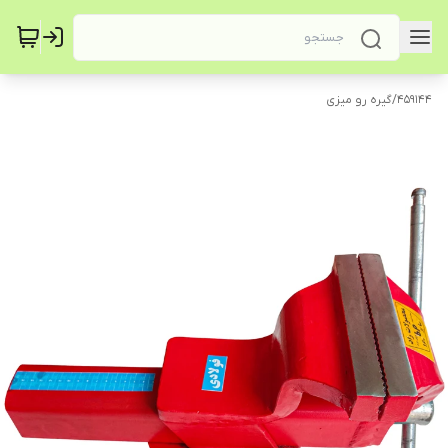
459144
/
گیره رو میزی