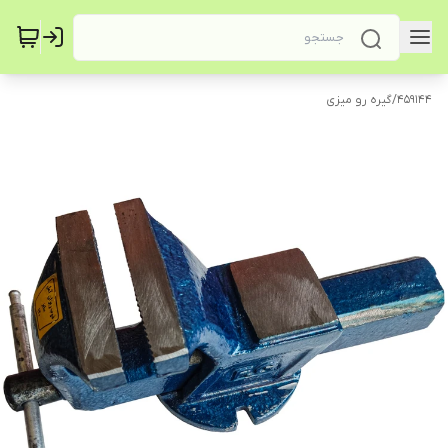
459144
/
گیره رو میزی