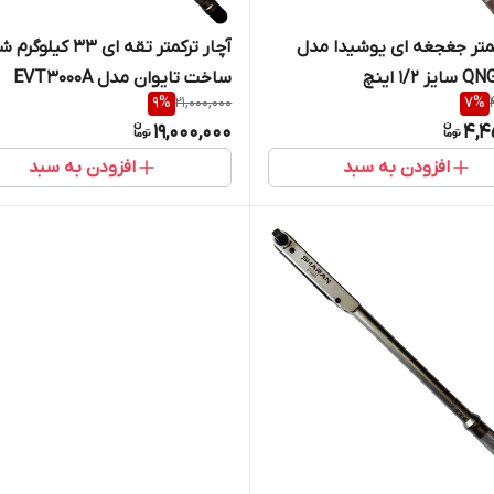
کمتر جغجغه ای یوشیدا مدل
آچار ترکمتر تقه ای 33 کیل
1/2 اینچ
ساخت تایوان مدل EVT3000A
9
%
21,000,000
7
%
19,000,000
4,4
افزودن به سبد
افزودن به سبد