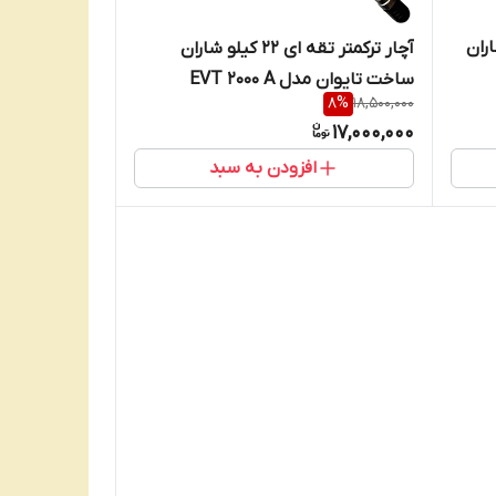
وگرم شاران
آچار ترکمتر تقه ای 22 کیلو شاران
ساخت تایوان مدل EVT 2000 A
8
%
18,500,000
17,000,000
افزودن به سبد