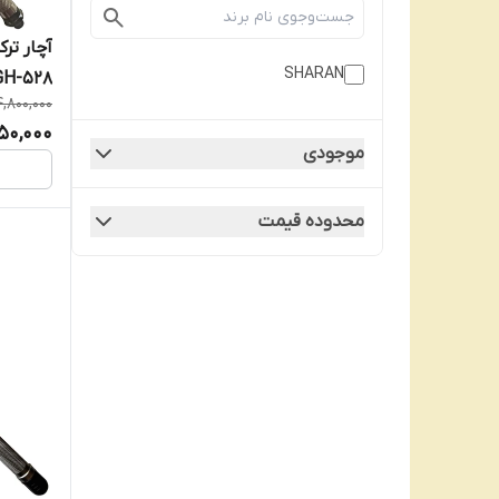
آچار تر
SHARAN
QNGH-528 سایز 
4,800,000
50,000
موجودی
محدوده قیمت