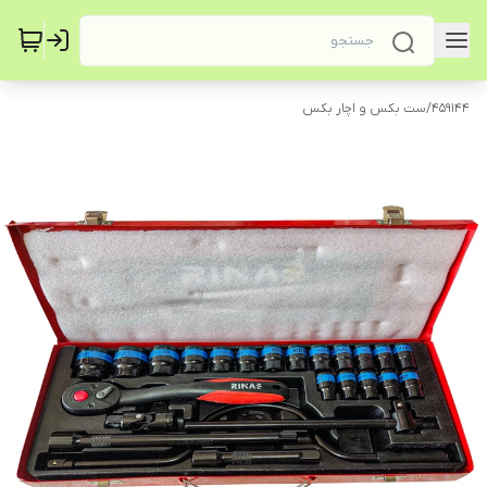
459144
/
ست بکس و اچار بکس