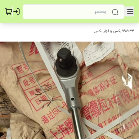
459144
/
بکس و آچار بکس