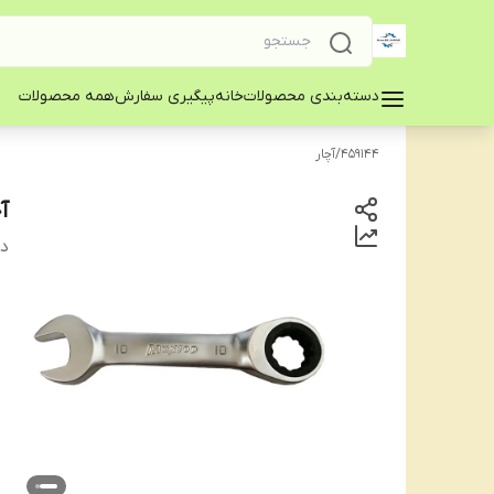
دسته‌بندی محصولات
خانه
پیگیری سفارش
همه محصولات
459144
/
آچار
آ
دس