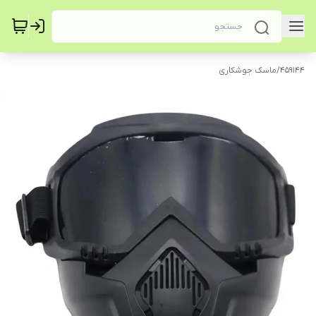
459144
/
ماسک جوشکاری