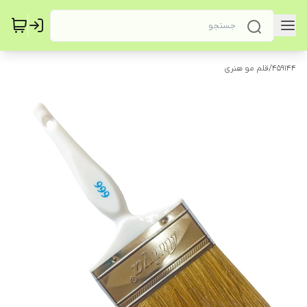
459144
/
قلم مو هنری