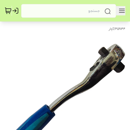
459144
/
آچار