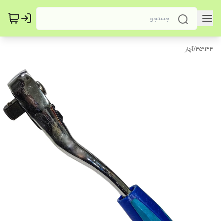
459144
/
آچار