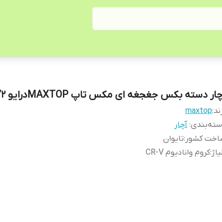
ار دسته بکس جغجغه ای مکس تاپ MAXTOPدرایو 1/2 اینچ
ند:
maxtop
ته‌بندی
:
آچار
اخت کشور
:
تایوان
یاژ
:
کروم وانادیوم CR-V