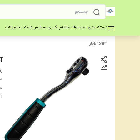
دسته‌بندی محصولات
خانه
پیگیری سفارش
همه محصولات
459144
/
آچار
آچ
بر
دس
س
آل