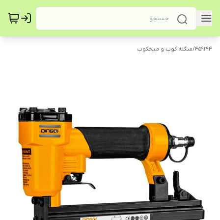
459144
/
منگنه کوب و میخکوب