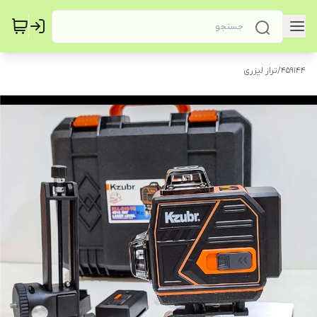
459144
/
تراز لیزری