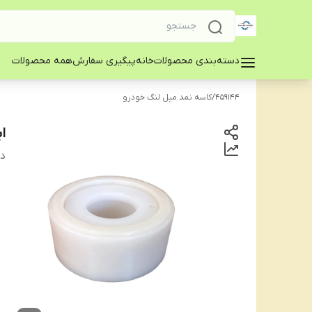
دسته‌بندی محصولات
خانه
پیگیری سفارش
همه محصولات
459144
/
کاسه نمد میل لنگ خودرو
ا
دس