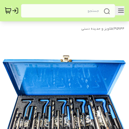
459144
/
قلاویز و حدیده دستی