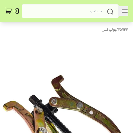
459144
/
پولی کش