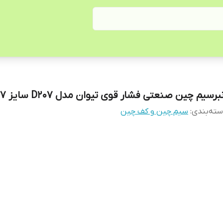
برسیم چین صنعتی فشار قوی تیوان مدل D207 سایز 7 اینچ
ته‌بندی
:
سیم چین و کف چین