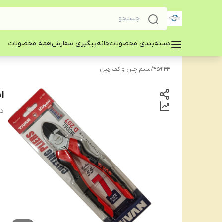
دسته‌بندی محصولات
خانه
پیگیری سفارش
همه محصولات
459144
/
سیم چین و کف چین
ان
دس