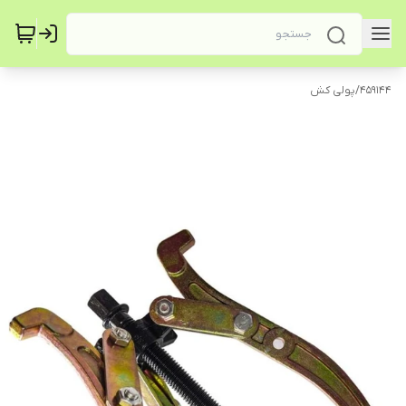
459144
/
پولی کش