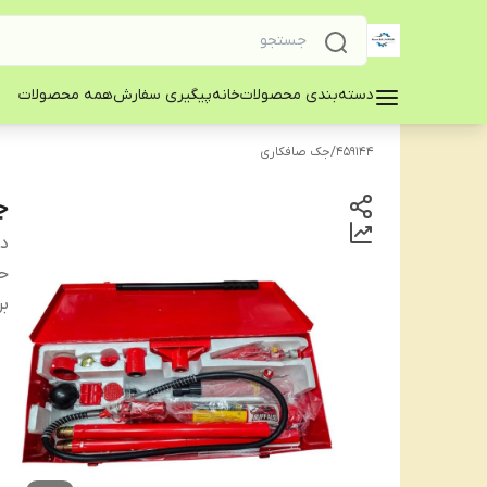
دسته‌بندی محصولات
خانه
پیگیری سفارش
همه محصولات
459144
/
جک صافکاری
ج
دس
حد
بر