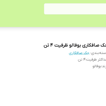
ک صافکاری بوفالو ظرفیت 4 تن
ته‌بندی
:
جک صافکاری
اکثر ظرفیت
:
4 تن
ند
:
بوفالو