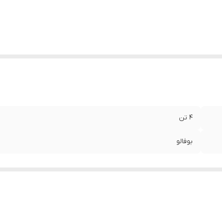
4 تن
بوفالو