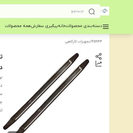
دسته‌بندی محصولات
خانه
پیگیری سفارش
همه محصولات
459144
/
تجهیزات کارگاهی
د
بر
دس
س
جن
ان