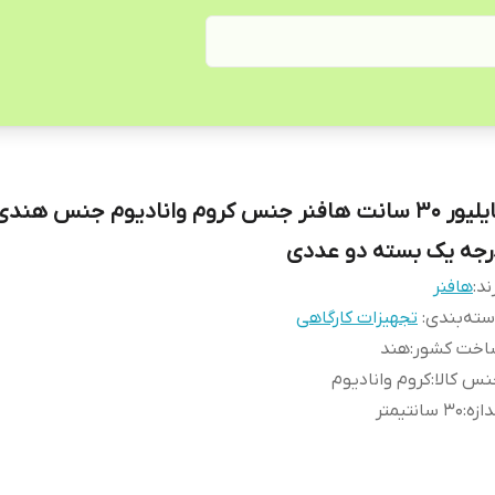
تایلیور 30 سانت هافنر جنس کروم وانادیوم جنس هندی
رجه یک بسته دو عددی
ند:
هافنر
ته‌بندی
:
تجهیزات کارگاهی
اخت کشور
:
هند
س کالا
:
کروم وانادیوم
دازه
:
30 سانتیمتر