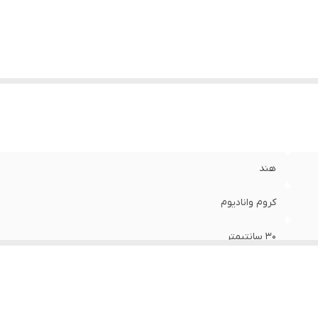
هند
کروم وانادیوم
30 سانتیمتر