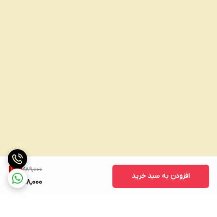
289,000
10
%
افزودن به سبد خرید
258,000