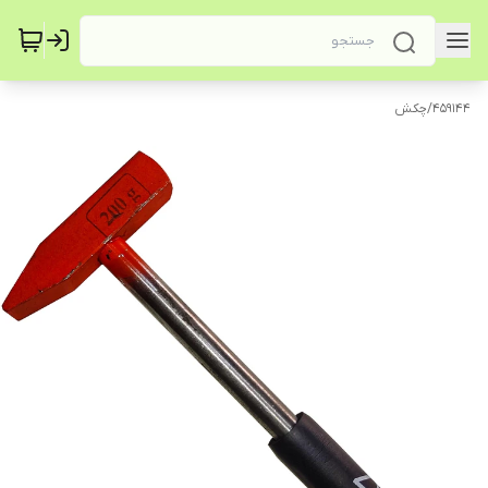
459144
/
چکش