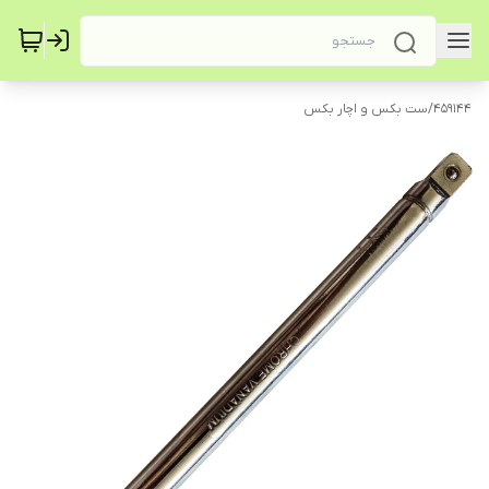
459144
/
ست بکس و اچار بکس