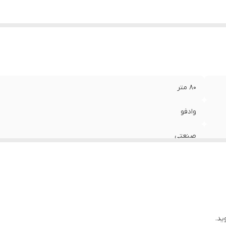
80 متر
وادفو
صنعتی
ید.