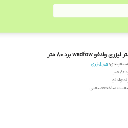
ر لیزری وادفو wadfow برد 80 متر
ته‌بندی
:
متر لیزری
د
:
80 متر
ند
:
وادفو
یفیت ساخت
:
صنعتی