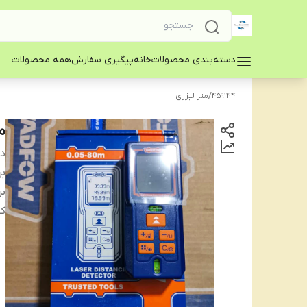
دسته‌بندی محصولات
خانه
پیگیری سفارش
همه محصولات
459144
/
متر لیزری
مت
دس
بر
بر
ک