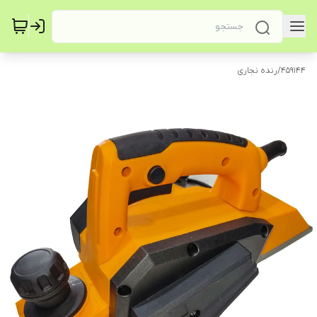
459144
/
رنده نجاری