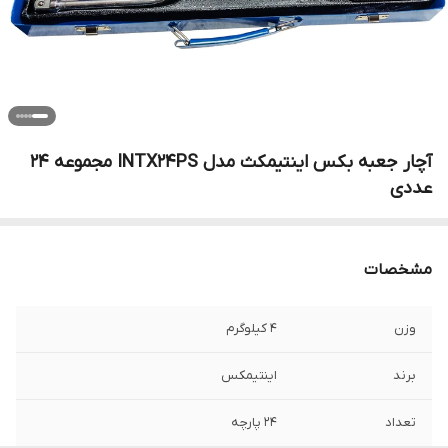
آچار جعبه بکس اینتیمکث مدل INTX24PS مجموعه 24
عددی
مشخصات
وزن
4 کیلوگرم
برند
اینتیمکس
تعداد
24 پارچه