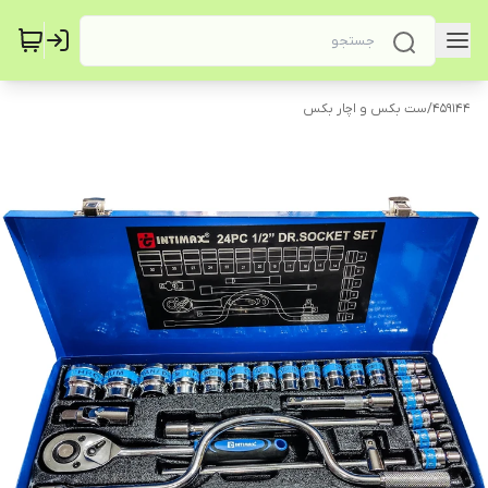
459144
/
ست بکس و اچار بکس