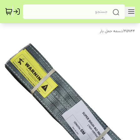
459144
/
تسمه حمل بار