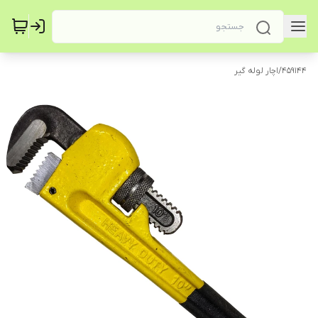
459144
/
اچار لوله گیر