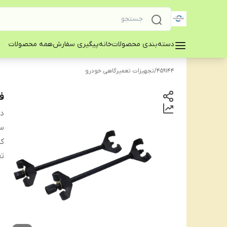
دسته‌بندی محصولات
خانه
پیگیری سفارش
همه محصولات
459144
/
تجهیزات تعمیرگاهی خودرو
فن
دس
س
ک
تع