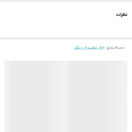
جنس کالا
الیآژ کروم وانادیوم
نظرات
وزن
1880 گرم
دسته‌بندی
:
اچار تخت و رینگی