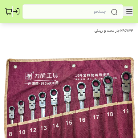
459144
/
اچار تخت و رینگی