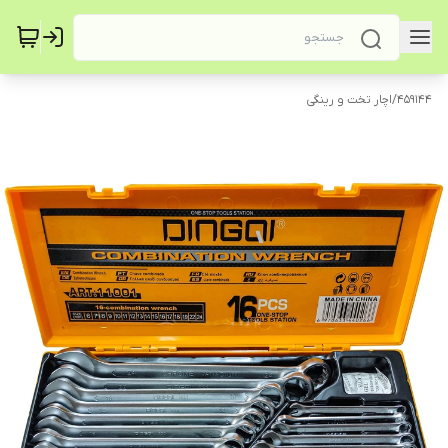
459144
/
اچار تخت و رینگی