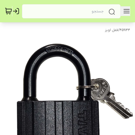
459144
/
قفل اویز