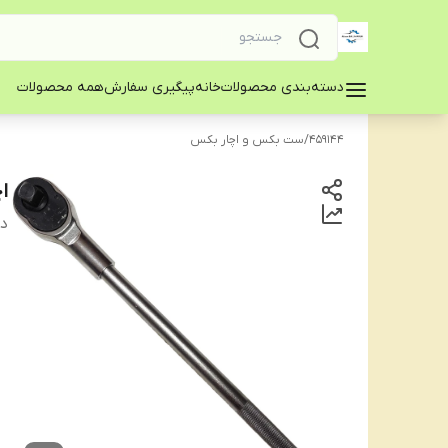
دسته‌بندی محصولات
خانه
پیگیری سفارش
همه محصولات
459144
/
ست بکس و اچار بکس
ا
دس