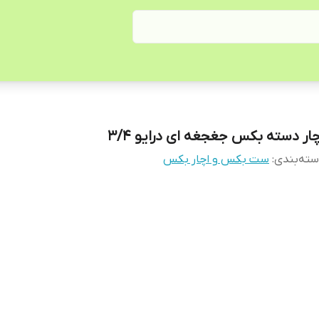
چار دسته بکس جغجغه ای درایو 3/4
ته‌بندی
:
ست بکس و اچار بکس