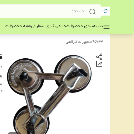
دسته‌بندی محصولات
خانه
پیگیری سفارش
همه محصولات
459144
/
تجهیزات کارگاهی
قا
دس
بر
س
ک