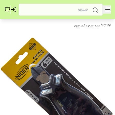
459144
/
سیم چین و کف چین