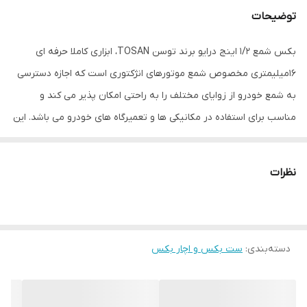
توضیحات
ساخت کشور
تایوان
بکس شمع 1/2 اینج درایو برند توسن TOSAN، ابزاری کاملا حرفه ای
16میلیمتری مخصوص شمع موتورهای انژکتوری است که اجازه دسترسی
به شمع خودرو از زوایای مختلف را به راحتی امکان پذیر می کند و
مناسب برای استفاده در مکانیکی ها و تعمیرگاه های خودرو می باشد. این
محصول یکی از پرفروش ترین آچار شمع ماشین و موتور سیکلت موجود
در بازار می باشد ، این آچار شمع دارای دارای سری شش ضلعی است و
نظرات
همانطور که از نام آن پیداست برای باز و بسته شدن شمع های اتومبیل
و موتور استفاده می شود.از نظر ساختار فیزیکی و ظاهری این بکس شمع
برند توسن دارای سطح با روکش پولیش و روکش آینه‌ای Mirror
دسته‌بندی
:
ست بکس و اچار بکس
Coatingساخته شده از فولاد کروم وانادیوم می باشد ، همچنین این
محصول دارای درایو 1/2 اینچ می باشد. در انتهای آچار شمع یک مکان
سوراخ دار برای قرار دادن اهرم و باز کردن شمع وجود دارد. طول این کلید