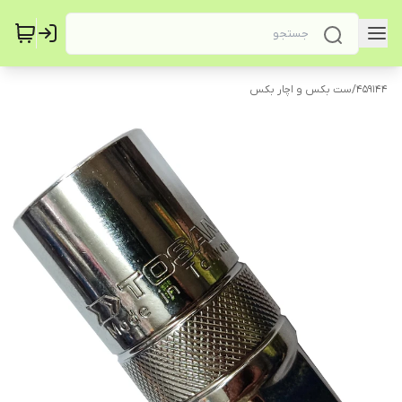
459144
/
ست بکس و اچار بکس