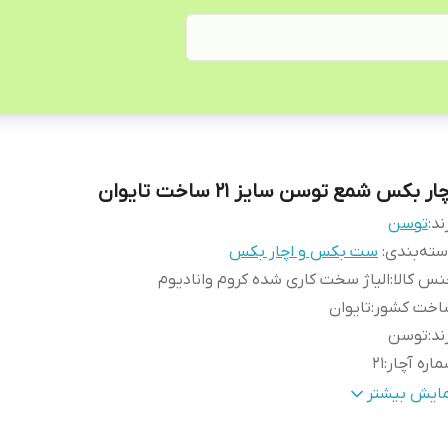
ار بکس شمع توسن سایز 21 ساخت تایوان
ند:
توسن
ته‌بندی
:
ست بکس و اچار بکس
س کالا
:
الیاژ سخت کاری شده کروم وانادیوم
اخت کشور
:
تایوان
ند
:
توسن
اره آچار
:
21
زن
:
140 گرم
مایش بیشتر