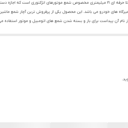
بکس شمع 1/2 اینج درایو برند توسن TOSAN، ابزاری کاملا حرفه ای 21 میلیمتری مخصوص شمع موتورهای
میرگاه های خودرو می باشد. این محصول یکی از پرفروش ترین آچار شمع ماشین و
ام آن پیداست برای باز و بسته شدن شمع های اتومبیل و موتور استفاده می
ع وجود دارد. طول این کلید برای بازکردن شمع های هر اتومبیل مناسب است.
ید.