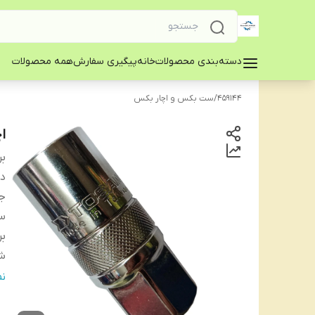
دسته‌بندی محصولات
خانه
پیگیری سفارش
همه محصولات
459144
/
ست بکس و اچار بکس
اچ
بر
دس
جن
س
بر
شم
و
ن