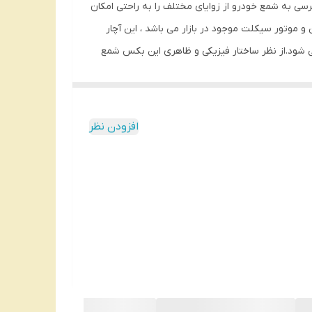
 انژکتوری است که اجازه دسترسی به شمع خودرو از زوایای مختلف را به راحتی امکان
 موتور سیکلت موجود در بازار می باشد ، این آچار
 شود.از نظر ساختار فیزیکی و ظاهری این بکس شمع
برند توسن دارای سطح با روکش پولیش و روکش آینه‌ای Mirror Coatingساخته شده از فولاد کروم وانادیوم می باشد ، همچنین این محصول دارای درایو 1/2 اینچ می باشد. در انتهای آچار شمع
افزودن نظر