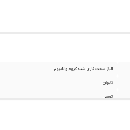
الیاژ سخت کاری شده کروم وانادیوم
تایوان
توسن
21
140 گرم