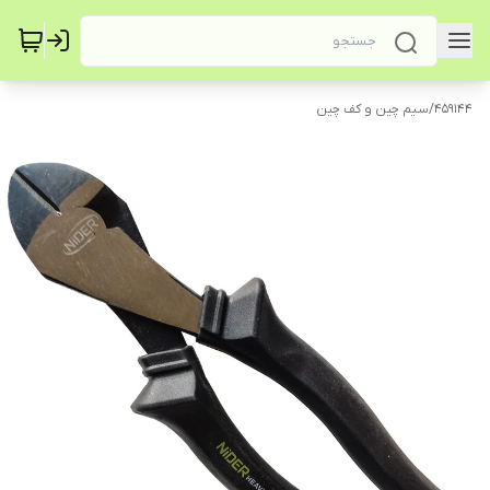
459144
/
سیم چین و کف چین