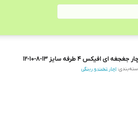
ار جغجغه ای افیکس 4 طرفه سایز 13-8-10-12
ته‌بندی
:
اچار تخت و رینگی