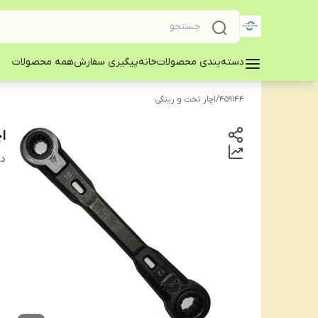
دسته‌بندی محصولات
خانه
پیگیری سفارش
همه محصولات
459144
/
اچار تخت و رینگی
اچ
دس