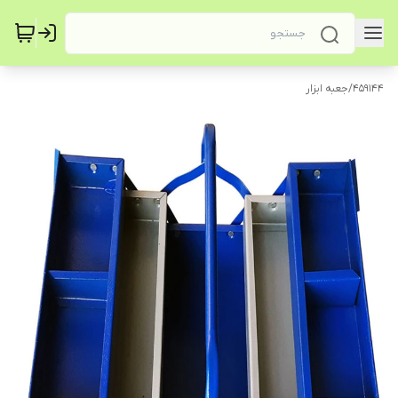
459144
/
جعبه ابزار