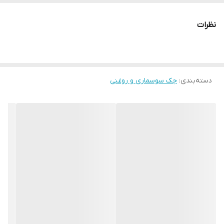
سوسماری امکان اتصال یک زنجیر به آن می توان به عنوان وینچ یا بالابر
استفاده کرد. بهترین نوع استفاده از جک سوسماری قرار دارد جک در وسط
نظرات
خودرو است تا با استفاده از جک خودرو را تا فاصله 30 سانتی لاستیک با
زمین قرار گیرد. جک بادی 22 تن و یا جک سوسماری پنوماتیک جزو
جکهای کوچک خودرو های سنگین اعم از اتوبوس، کامیون و غیره می
دسته‌بندی
:
جک سوسماری و روغنی
باشد که بخاطر کوچک بودن و وزن کم و سرعت بالا و قیمت مناسب برای
فروشگاه رینگ و لاستیک، آپاراتی، اتوسرویس ها و خدمات پنچرگیری
مناسب است. جک های سوسماری قادر به تحمل وزن سنگین و نسبت
به جک های دیگر از تحمل بیشتری برخوردار می باشند.