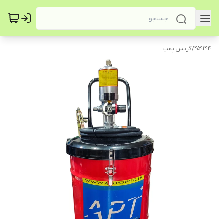
459144
/
گریس پمپ