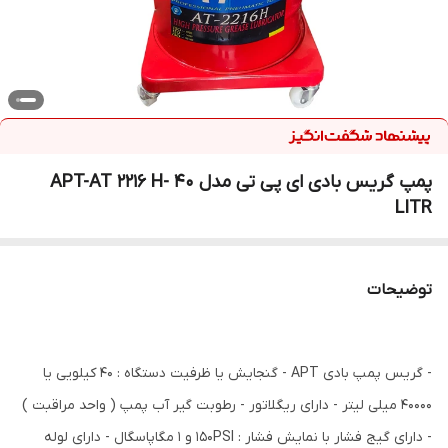
پمپ گریس بادی ای پی تی مدل APT-AT 2216 H- 40
LITR
توضیحات
- گریس پمپ بادی APT - گنجایش یا ظرفیت دستگاه : ۴۰ کیلویی یا
۴۰۰۰۰ میلی لیتر - دارای ریگلاتور - رطوبت گیر آب پمپ ( واحد مراقبت )
- دارای گیج فشار با نمایش فشار : ۱۵۰PSI و ۱ مگاپاسگال - دارای لوله